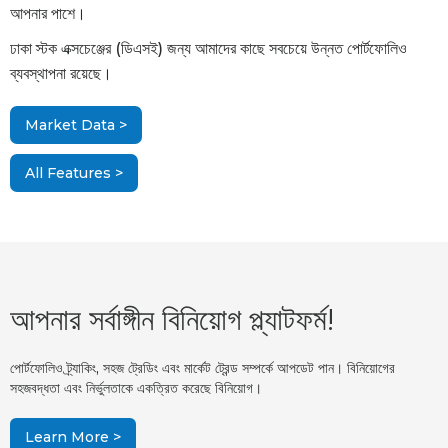
আপনার পাশে।
ঢাকা স্টক এক্সচেঞ্জের (ডিএসই) জন্য আমাদের কাছে সবচেয়ে উন্নত পোর্টফোলিও
ব্যবস্থাপনা রয়েছে।
Market Data >
All Features >
আপনার সর্বাঙ্গীন বিনিয়োগ প্ল্যাটফর্ম!
পোর্টফোলিও ট্র্যাকিং, সহজ ট্রেডিং এবং মার্কেট ট্রেন্ড সম্পর্কে আপডেট পান। বিনিয়োগের
সহজবদ্ধতা এবং নির্ভুলতাকে একত্রিত করেছে বিনিয়োগ।
Learn More >