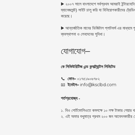
▶️ ২০০৭ সালে বাংলাদেশে সর্বপ্রথম আমরাই ইন্টারনেটের
ম্যানেজমেন্ট) সাইট চালু করি যা বিনিয়োগকারীদের ট্রেডিং
করেছে।
▶️ আন্তর্জাতিক মানের ডিজিটাল প্লাটফর্ম এর মাধ্যমে 
ব্যবস্থাপনা ও লেনদেনের সুবিধা।
যোগাযোগ–
কে সিকিউরিটিজ এন্ড কন্সাল্ট্যান্টস লিমিটেড
📞
ফোন–
০১৭৫১৯০৬৭৮২
📧
ইমেইল–
info@ksclbd.com
শর্তপ্রযোজ্য -
১. বিও পোর্টফোলিওতে কমপক্ষে ১০ লক্ষ টাকার শেয়ার 
২. এই অফার শুধুমাত্র প্রথম ২০০ জন আবেদনকারীর ক্ষ