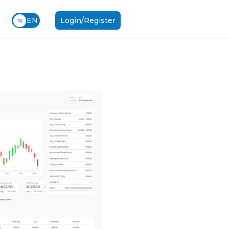
অ
EN
Login/Register