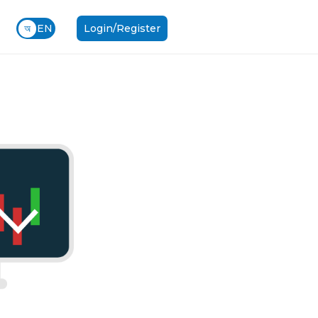
অ
EN
Login/Register