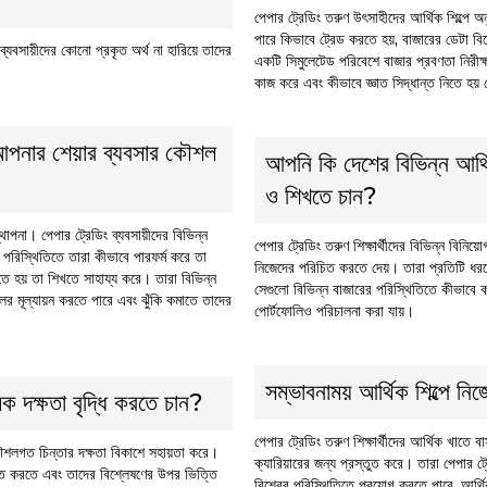
পেপার ট্রেডিং তরুণ উৎসাহীদের আর্থিক শিল্পে 
পারে কিভাবে ট্রেড করতে হয়, বাজারের ডেটা বিশ
ব্যবসায়ীদের কোনো প্রকৃত অর্থ না হারিয়ে তাদের
একটি সিমুলেটেড পরিবেশে বাজার প্রবণতা নিরীক
কাজ করে এবং কীভাবে জ্ঞাত সিদ্ধান্ত নিতে হয় 
 আপনার শেয়ার ব্যবসার কৌশল
আপনি কি দেশের বিভিন্ন আর্থ
ও শিখতে চান?
্থাপনা। পেপার ট্রেডিং ব্যবসায়ীদের বিভিন্ন
পেপার ট্রেডিং তরুণ শিক্ষার্থীদের বিভিন্ন বিনিয়
 পরিস্থিতিতে তারা কীভাবে পারফর্ম করে তা
নিজেদের পরিচিত করতে দেয়। তারা প্রতিটি ধরণের
তে হয় তা শিখতে সাহায্য করে। তারা বিভিন্ন
সেগুলো বিভিন্ন বাজারের পরিস্থিতিতে কীভাবে ক
লের মূল্যায়ন করতে পারে এবং ঝুঁকি কমাতে তাদের
পোর্টফোলিও পরিচালনা করা যায়।
সম্ভাবনাময় আর্থিক শিল্পে নি
মক দক্ষতা বৃদ্ধি করতে চান?
পেপার ট্রেডিং তরুণ শিক্ষার্থীদের আর্থিক খাতে ব
 কৌশলগত চিন্তার দক্ষতা বিকাশে সহায়তা করে।
ক্যারিয়ারের জন্য প্রস্তুত করে। তারা পেপার ট্র
ক্ত করতে এবং তাদের বিশ্লেষণের উপর ভিত্তি
বিশ্বের পরিস্থিতিতে প্রয়োগ করতে পারে, আর্থ