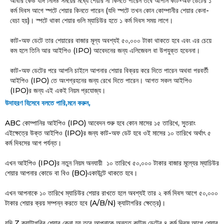
আবার কেউ যদি নির্দিষ্ট সময়ের মধ্যে শেয়ার না কিনতে পারেন তবে আপনি কাট-অফ ডেটের ১
কর্ম দিবস আগে স্পটে শেয়ার কিনতে পারেন (যদি স্পটে তখন কোন কোম্পানীর শেয়ার কেনা-
বেচা হয়)। স্পটে থাকা শেয়ার গুলি ম্যাচিউর হতে ১ কর্ম দিবস সময় লাগে।
কাট-অফ ডেটে তার শেয়ারের বাজার মূল্য অবশ্যই ৫০,০০০ টাকা থাকতে হবে এবং এর চেয়ে
কম হলে তিনি আর আইপিও (IPO) আবেদনের জন্য এলিজেবল বা উপযুক্ত হবেননা।
কাট-অফ ডেটের পরে আপনি চাইলে আপনার শেয়ার বিক্রয় করে দিতে পারেন অথবা পরবর্তী
আইপিও (IPO) তে অংশগ্রহনের জন্য রেখে দিতে পারেন। আগত সকল আইপিও
(IPO)র জন্য এই একই নিয়ম প্রযোজ্য।
উদাহরণ হিসেবে বলতে পারি,মনে করুন,
ABC কোম্পানির আইপিও (IPO) আবেদন শুরু হবে কোন মাসের ১৫ তারিখে, সুতরাং
এইক্ষেত্রে উক্ত আইপিও (IPO)র জন্য কাট-অফ ডেট হবে ওই মাসের ১০ তারিখে অর্থাৎ ৫
কর্ম দিবসের আগ পর্যন্ত।
এখন আইপিও (IPO)র নতুন নিয়ম অনযায়ী ১০ তারিখে ৫০,০০০ টাকার বাজার মূল্যের ম্যাচিউর
শেয়ার আপনার কোডে বা বিও (BO)একাউন্টে থাকতে হবে।
এখন আপনাকে ১০ তারিখে ম্যাচিউর শেয়ার রাখতে হলে অবশ্যই তার ২ কর্ম দিবস আগে ৫০,০০০
টাকার শেয়ার ক্রয় সম্পন্ন করতে হবে (A/B/N) ক্যাটাগরির ক্ষেত্রে)।
যদি Z ক্যাটাগরির শেয়ার কেনা হয় তবে আপনাকে অন্তত কাটফ ডেটের ৪ কর্ম দিবস আগে শেয়ার