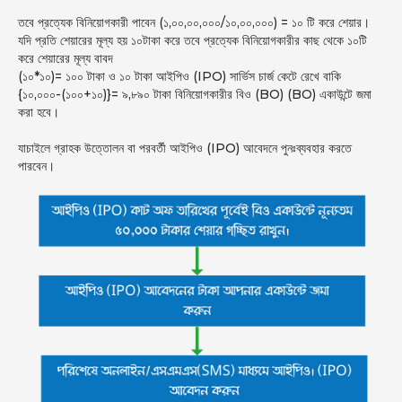
তবে প্রত্যেক বিনিয়োগকারী পাবেন (১,০০,০০,০০০/১০,০০,০০০) = ১০ টি করে শেয়ার।
যদি প্রতি শেয়ারের মূল্য হয় ১০টাকা করে তবে প্রত্যেক বিনিয়োগকারীর কাছ থেকে ১০টি
করে শেয়ারের মূল্য বাবদ
(১০*১০)= ১০০ টাকা ও ১০ টাকা আইপিও (IPO) সার্ভিস চার্জ কেটে রেখে বাকি
{১০,০০০-(১০০+১০)}= ৯,৮৯০ টাকা বিনিয়োগকারীর বিও (BO) (BO) একাউন্টে জমা
করা হবে।
যাচাইলে গ্রাহক উত্তোলন বা পরবর্তী আইপিও (IPO) আবেদনে পুনঃব্যবহার করতে
পারবেন।