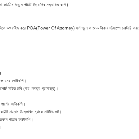
র্ড/রেসিডেন্স পার্মিট ইত্যাদির সত্যায়িত কপি।
িধিকে অথরাইজ করে POA(Power Of Attorney) ফর্ম পূরন ও ৩০০ টাকার স্ট্যাম্পে নোটারি কর
।
জুলেশনের ফটোকপি।
 সাইজ ছবি (যার ক্ষেত্রে প্রযোজ্য)।
 পার্শের ফটোকপি।
্ট নাম্বার উল্লেখিত ব্যাংক সার্টিফিকেট।
কোন পাতার ফটোকপি।
ি।