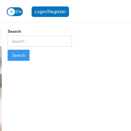
অ
EN
Login/Register
Search