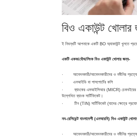
বিও একাউন্ট খোলার 
ই নিবন্ধটি আপনাকে একটি BO অ্যাকাউন্ট খুলতে প্রয়
একটি একক/যৌথ/লিংক বিও একাউন্ট খোলার জন্য-
· আবেদনকারী/আবেদনকারীদের ও নমীনির প্রত্যেকে
· এনআইডি বা পাসপোর্টের কপি
· ব্যাংকের এমআইসিআর (MICR) চেকবইয়ের যেকোন প
উল্লেখিত ব্যাংক সার্টিফিকেট।
· টিন (TIN) সার্টিফিকেট (যাদের ক্ষেত্রে প্রযো
নন-রেসিডেন্ট বাংলাদেশী (এনআরবি) বিও একাউন্ট খোলা
· আবেদনকারী/আবেদনকারীদের ও নমীনির প্রত্যেকে