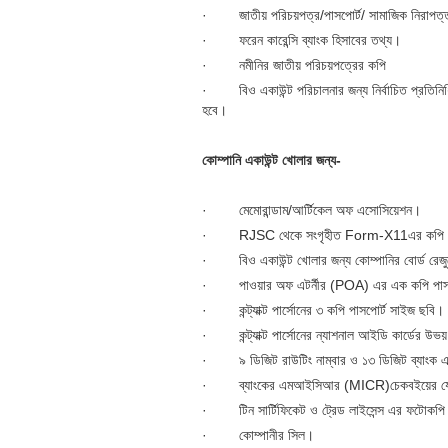
· জাতীয় পরিচয়পত্র/পাসপোর্ট/ সামাজিক নিরাপত্তা কা
· ফরেন কারেন্সি ব্যাংক হিসাবের তথ্য।
· নমীনির জাতীয় পরিচয়পত্রের কপি
· বিও একাউন্ট পরিচালনার জন্য নির্বাচিত প্রতিন
হবে।
কোম্পানি একাউন্ট খোলার জন্য-
· মেমোরান্ডাম/আর্টিকেল অফ এসোসিয়েশন।
· RJSC থেকে সংগৃহীত Form-X11এর কপি
· বিও একাউন্ট খোলার জন্য কোম্পানির বোর্ড রে
· পাওয়ার অফ এটর্নীর (POA) এর এক কপি পাসপোর্ট
· কন্ট্যাক্ট পার্সোনের ৩ কপি পাসপোর্ট সাইজ ছবি।
· কন্ট্যাক্ট পার্সোনের ন্যাশনাল আইডি কার্ডের উভয়
· ৯ ডিজিট রাউটিং নাম্বার ও ১৩ ডিজিট ব্যাংক একাউন
· ব্যাংকের এমআইসিআর (MICR)চেকবইয়ের যে
· টিন সার্টিফিকেট ও ট্রেড লাইসেন্স এর ফটোকপ
· কোম্পানীর সিল।