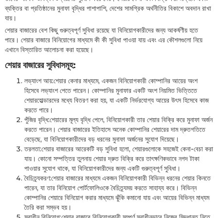
ব্যক্তির বা প্রতিষ্ঠানের মুনাফা বৃদ্ধির পাশাপাশি, দেশের সামগ্রিক অর্থনীতির বিকাশে অবদান রাখা
যায়।
শেয়ার বাজারের বেশ কিছু গুরুত্বপূর্ণ সুবিধা রয়েছে যা বিনিয়োগকারীদের জন্য আকর্ষণীয় হতে
পারে। শেয়ার বাজারে বিনিয়োগের মাধ্যমে কী কী সুবিধা পাওয়া যায় এবং এর কৌশলগুলো নিয়ে
এখানে বিস্তারিত আলোচনা করা হয়েছে।
শেয়ার বাজারের সুবিধাসমূহ:
লভ্যাংশ আয়:শেয়ার কেনার মাধ্যমে, একজন বিনিয়োগকারী কোম্পানির আয়ের অংশ
হিসেবে লভ্যাংশ পেতে পারেন। কোম্পানির মুনাফার একটি অংশ নিয়মিত ভিত্তিতে
শেয়ারহোল্ডারদের মধ্যে বিতরণ করা হয়, যা একটি নির্ভরযোগ্য আয়ের উৎস হিসেবে কাজ
করতে পারে।
পুঁজির বৃদ্ধি:শেয়ারের মূল্য বৃদ্ধি পেলে, বিনিয়োগকারী তার শেয়ার বিক্রি করে মুনাফা অর্জন
করতে পারেন। শেয়ার বাজারের ইতিহাসে অনেক কোম্পানির শেয়ারের দাম দ্রুতগতিতে
বেড়েছে, যা বিনিয়োগকারীদের বড় ধরনের মুনাফা অর্জনের সুযোগ দিয়েছে।
তরলতা:শেয়ার বাজারের আরেকটি বড় সুবিধা হলো, শেয়ারগুলোকে সহজেই কেনা-বেচা করা
যায়। কোনো সম্পত্তির তুলনায় শেয়ার দ্রুত বিক্রি করে তাৎক্ষণিকভাবে নগদ টাকা
পাওয়ার সুযোগ থাকে, যা বিনিয়োগকারীদের জন্য একটি গুরুত্বপূর্ণ সুবিধা।
বৈচিত্র্যকরণ:শেয়ার বাজারের মাধ্যমে একজন বিনিয়োগকারী বিভিন্ন ধরনের শেয়ার কিনতে
পারেন, যা তার বিনিয়োগ পোর্টফোলিওকে বৈচিত্র্যময় করতে সাহায্য করে। বিভিন্ন
কোম্পানির শেয়ারে বিনিয়োগ করার মাধ্যমে ঝুঁকি কমানো যায় এবং আয়ের বিভিন্ন মাধ্যম
তৈরি করা সম্ভব হয়।
স্বাধীন বিনিয়োগ:শেয়ার বাজারে বিনিয়োগকারী সম্পূর্ণ স্বাধীনভাবে নিজের সিদ্ধান্ত নিতে