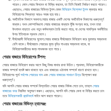
পারেন। কোন শেয়ার কিনবেন বা বিক্রি করবেন, তা তিনি নিজেই নির্ধারণ করতে পারেন।
এছাড়াও, শেয়ার বাজারের বিভিন্ন টুলস যেমন
বিনিয়োগ বিশ্লেষণ টুলস
ব্যবহার করে
বিনিয়োগের সিদ্ধান্ত আরও সহজ হয়ে যায়।
অর্থনৈতিক বিকাশে অবদান:শেয়ার বাজার একটি দেশের অর্থনৈতিক বিকাশের গুরুত্বপূর্ণ
মাধ্যম। যখন কোম্পানিগুলো শেয়ার বাজারের মাধ্যমে পুঁজি সংগ্রহ করে, তখন তারা
উৎপাদন বাড়াতে এবং নতুন কর্মসংস্থান তৈরি করতে পারে, যা দেশের সামগ্রিক অর্থনীতির
উপর ইতিবাচক প্রভাব ফেলে।
দীর্ঘমেয়াদী বিনিয়োগের সুযোগ:শেয়ার বাজারে দীর্ঘমেয়াদে বিনিয়োগ করে মুনাফার সম্ভাবনা
বেশি থাকে। দীর্ঘমেয়াদে শেয়ারের মূল্য বৃদ্ধি পাওয়ার সম্ভাবনা থাকে, যা
বিনিয়োগকারীদের জন্য লাভজনক হতে পারে।
শেয়ার বাজারে বিনিয়োগের টিপস:
শেয়ার বাজারে বিনিয়োগ করার আগে কিছু বিষয় মাথায় রাখা উচিত। প্রথমত, বিনিয়োগকারীকে
বাজার সম্পর্কে যথেষ্ট জ্ঞান থাকতে হবে এবং বাজারের ওঠানামা সম্পর্কে ধারণা রাখতে হবে।
বিনিয়োগের পূর্বে
সর্বশেষ শেয়ারের দাম
এবং
শেয়ার বাজারের সাধারণ চিত্র
বিশ্লেষণ করা
গুরুত্বপূর্ণ।
যদি আপনি শেয়ার বাজার সম্পর্কে বিস্তারিত শেয়ার বাজার নিউজ পেতে চান, তাহলে
শেয়ার
বাজারের খবর
নিয়মিত অনুসরণ করুন। এছাড়াও, আপনি যদি শেয়ার কেনা বা বিক্রি করতে চান
তবে
বিনিয়োগকারী প্ল্যাটফর্মে
সাইন আপ করতে পারেন।
শেয়ার বাজারের বিভিন্ন চ্যালেঞ্জ: