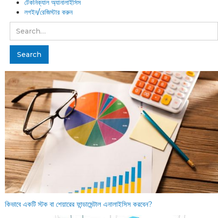
টেকনিক্যাল অ্যানালাইসিস
লগইন/রেজিস্টার করুন
কিভাবে একটি স্টক বা শেয়ারের ফান্ডামেন্টাল এনালাইসিস করবেন?