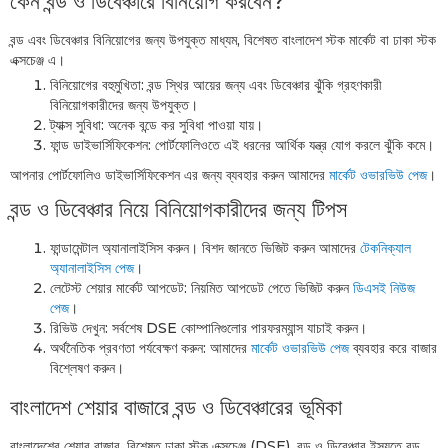
কেন বন্ড ও ডিবেঞ্চারে বিনিয়োগ করবেন?
বন্ড এবং ডিবেঞ্চার বিনিয়োগের জন্য উপযুক্ত মাধ্যম, বিশেষত বাংলাদেশ স্টক মার্কেট বা ঢাকা স্টক
এক্সচেঞ্জ এ।
বিনিয়োগের বহুমুখিতা: বন্ড স্থির আয়ের জন্য এবং ডিবেঞ্চার ঝুঁকি গ্রহণকারী
বিনিয়োগকারীদের জন্য উপযুক্ত।
ট্যাক্স সুবিধা: অনেক বন্ডে কর সুবিধা পাওয়া যায়।
ফান্ড ডাইভার্সিফিকেশন: পোর্টফোলিওতে এই ধরনের আর্থিক যন্ত্র যোগ করলে ঝুঁকি কমে।
আপনার পোর্টফোলিও ডাইভার্সিফিকেশন এর জন্য ব্যবহার করুন আমাদের
মার্কেট ওভারভিউ পেজ
।
বন্ড ও ডিবেঞ্চার নিয়ে বিনিয়োগকারীদের জন্য টিপস
ফান্ডামেন্টাল অ্যানালাইসিস করুন। বিশদ জানতে ভিজিট করুন আমাদের
টেকনিক্যাল
অ্যানালাইসিস পেজ
।
লেটেস্ট শেয়ার মার্কেট আপডেট: নিয়মিত আপডেট পেতে ভিজিট করুন
ডিএসই নিউজ
পেজ
।
রিভিউ দেখুন: সর্বশেষ DSE কোম্পানিগুলোর পারফরম্যান্স যাচাই করুন।
অর্থনৈতিক প্রবণতা পর্যবেক্ষণ করুন: আমাদের
মার্কেট ওভারভিউ পেজ
ব্যবহার করে বাজার
বিশ্লেষণ করুন।
বাংলাদেশ শেয়ার বাজারে বন্ড ও ডিবেঞ্চারের ভূমিকা
বাংলাদেশের শেয়ার বাজার, বিশেষত ঢাকা স্টক এক্সচেঞ্জ (DSE), বন্ড ও ডিবেঞ্চার ইস্যুতে বড়