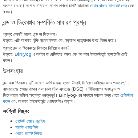
অবদান রাখছে। আপনি বিনিয়োগ কৌশল শিখতে চান? আমাদের
শেয়ার বাজার আপডেট পেজ
চেক
করুন।
বন্ড ও ডিবেঞ্চার সম্পর্কিত সাধারণ প্রশ্ন
প্রশ্ন: কোনটি ভালো, বন্ড না ডিবেঞ্চার?
উত্তর: এটি আপনার ঝুঁকি গ্রহণ ক্ষমতা এবং লভ্যাংশ প্রত্যাশার উপর নির্ভর করে।
প্রশ্ন: বন্ড ও ডিবেঞ্চারে কিভাবে বিনিয়োগ করব?
উত্তর:
Biniyog
এ লগইন বা রেজিস্টার করুন এবং আপনার ইনভেস্টমেন্ট স্ট্র্যাটেজি তৈরি
করুন।
উপসংহার
বন্ড এবং ডিবেঞ্চার দুটি আলাদা আর্থিক যন্ত্র হলেও উভয়ই বিনিয়োগকারীদের জন্য গুরুত্বপূর্ণ।
বাংলাদেশের শেয়ার বাজার এবং ঢাকা স্টক এক্সচেঞ্জ (DSE) এ বিনিয়োগের জন্য বন্ড ও
ডিবেঞ্চারের ভূমিকা অত্যন্ত গুরুত্বপূর্ণ। Biniyog-এর মাধ্যমে সর্বশেষ তথ্য পেতে
রেজিস্টার
করুন
এবং আপনার ইনভেস্টমেন্ট পোর্টফোলিও বাড়ান।
সংশ্লিষ্ট লিঙ্ক:
লেটেস্ট শেয়ার প্রাইস
মার্কেট ওভারভিউ
শেয়ার মার্কেট নিউজ