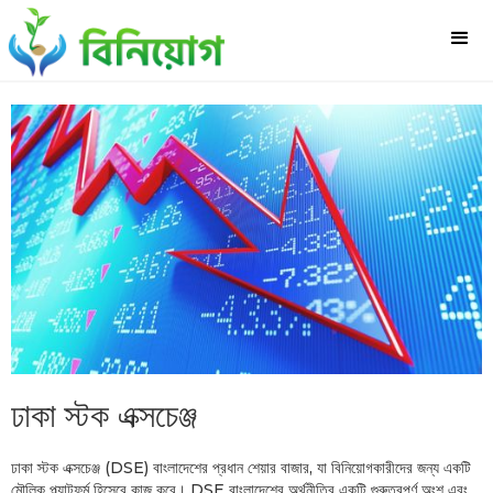
ঢাকা স্টক এক্সচেঞ্জ
ঢাকা স্টক এক্সচেঞ্জ (DSE) বাংলাদেশের প্রধান শেয়ার বাজার, যা বিনিয়োগকারীদের জন্য একটি
মৌলিক প্ল্যাটফর্ম হিসেবে কাজ করে। DSE বাংলাদেশের অর্থনীতির একটি গুরুত্বপূর্ণ অংশ এবং