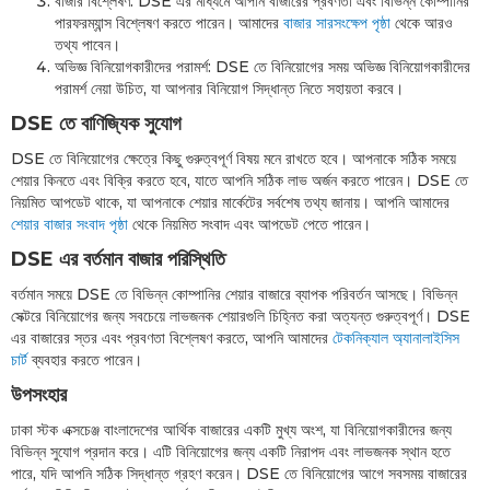
বাজার বিশ্লেষণ: DSE এর মাধ্যমে আপনি বাজারের প্রবণতা এবং বিভিন্ন কোম্পানির
পারফরম্যান্স বিশ্লেষণ করতে পারেন। আমাদের
বাজার সারসংক্ষেপ পৃষ্ঠা
থেকে আরও
তথ্য পাবেন।
অভিজ্ঞ বিনিয়োগকারীদের পরামর্শ: DSE তে বিনিয়োগের সময় অভিজ্ঞ বিনিয়োগকারীদের
পরামর্শ নেয়া উচিত, যা আপনার বিনিয়োগ সিদ্ধান্ত নিতে সহায়তা করবে।
DSE তে বাণিজ্যিক সুযোগ
DSE তে বিনিয়োগের ক্ষেত্রে কিছু গুরুত্বপূর্ণ বিষয় মনে রাখতে হবে। আপনাকে সঠিক সময়ে
শেয়ার কিনতে এবং বিক্রি করতে হবে, যাতে আপনি সঠিক লাভ অর্জন করতে পারেন। DSE তে
নিয়মিত আপডেট থাকে, যা আপনাকে শেয়ার মার্কেটের সর্বশেষ তথ্য জানায়। আপনি আমাদের
শেয়ার বাজার সংবাদ পৃষ্ঠা
থেকে নিয়মিত সংবাদ এবং আপডেট পেতে পারেন।
DSE এর বর্তমান বাজার পরিস্থিতি
বর্তমান সময়ে DSE তে বিভিন্ন কোম্পানির শেয়ার বাজারে ব্যাপক পরিবর্তন আসছে। বিভিন্ন
সেক্টরে বিনিয়োগের জন্য সবচেয়ে লাভজনক শেয়ারগুলি চিহ্নিত করা অত্যন্ত গুরুত্বপূর্ণ। DSE
এর বাজারের স্তর এবং প্রবণতা বিশ্লেষণ করতে, আপনি আমাদের
টেকনিক্যাল অ্যানালাইসিস
চার্ট
ব্যবহার করতে পারেন।
উপসংহার
ঢাকা স্টক এক্সচেঞ্জ বাংলাদেশের আর্থিক বাজারের একটি মুখ্য অংশ, যা বিনিয়োগকারীদের জন্য
বিভিন্ন সুযোগ প্রদান করে। এটি বিনিয়োগের জন্য একটি নিরাপদ এবং লাভজনক স্থান হতে
পারে, যদি আপনি সঠিক সিদ্ধান্ত গ্রহণ করেন। DSE তে বিনিয়োগের আগে সবসময় বাজারের