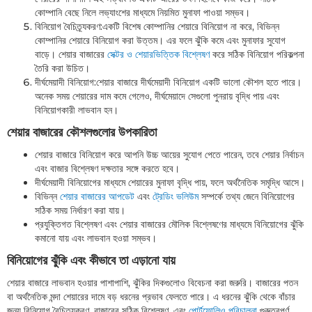
কোম্পানি বেছে নিলে লভ্যাংশের মাধ্যমে নিয়মিত মুনাফা পাওয়া সম্ভব।
বিনিয়োগ বৈচিত্র্যকরণ:একটি বিশেষ কোম্পানির শেয়ারে বিনিয়োগ না করে, বিভিন্ন
কোম্পানির শেয়ারে বিনিয়োগ করা উত্তম। এর ফলে ঝুঁকি কমে এবং মুনাফার সুযোগ
বাড়ে। শেয়ার বাজারের
সেক্টর ও শেয়ারভিত্তিক বিশ্লেষণ
করে সঠিক বিনিয়োগ পরিকল্পনা
তৈরি করা উচিত।
দীর্ঘমেয়াদী বিনিয়োগ:শেয়ার বাজারে দীর্ঘমেয়াদী বিনিয়োগ একটি ভালো কৌশল হতে পারে।
অনেক সময় শেয়ারের দাম কমে গেলেও, দীর্ঘমেয়াদে সেগুলো পুনরায় বৃদ্ধি পায় এবং
বিনিয়োগকারী লাভবান হন।
শেয়ার বাজারের কৌশলগুলোর উপকারিতা
শেয়ার বাজারে বিনিয়োগ করে আপনি উচ্চ আয়ের সুযোগ পেতে পারেন, তবে শেয়ার নির্বাচন
এবং বাজার বিশ্লেষণ দক্ষতার সঙ্গে করতে হবে।
দীর্ঘমেয়াদী বিনিয়োগের মাধ্যমে শেয়ারের মুনাফা বৃদ্ধি পায়, ফলে অর্থনৈতিক সমৃদ্ধি আসে।
বিভিন্ন
শেয়ার বাজারের আপডেট
এবং
ট্রেডিং ভলিউম
সম্পর্কে তথ্য জেনে বিনিয়োগের
সঠিক সময় নির্ধারণ করা যায়।
প্রযুক্তিগত বিশ্লেষণ এবং শেয়ার বাজারের মৌলিক বিশ্লেষণের মাধ্যমে বিনিয়োগের ঝুঁকি
কমানো যায় এবং লাভবান হওয়া সম্ভব।
বিনিয়োগের ঝুঁকি এবং কীভাবে তা এড়ানো যায়
শেয়ার বাজারে লাভবান হওয়ার পাশাপাশি, ঝুঁকির দিকগুলোও বিবেচনা করা জরুরি। বাজারের পতন
বা অর্থনৈতিক মন্দা শেয়ারের দামে বড় ধরনের প্রভাব ফেলতে পারে। এ ধরনের ঝুঁকি থেকে বাঁচার
জন্য বিনিয়োগ বৈচিত্র্যকরণ, বাজারের সঠিক বিশ্লেষণ, এবং
পোর্টফোলিও পরিচালনা
গুরুত্বপূর্ণ