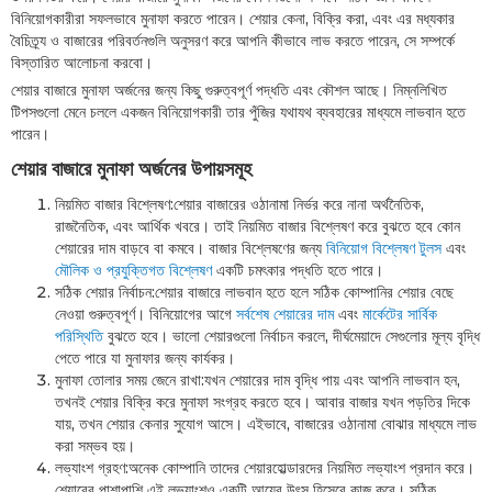
বিনিয়োগকারীরা সফলভাবে মুনাফা করতে পারেন। শেয়ার কেনা, বিক্রি করা, এবং এর মধ্যকার
বৈচিত্র্য ও বাজারের পরিবর্তনগুলি অনুসরণ করে আপনি কীভাবে লাভ করতে পারেন, সে সম্পর্কে
বিস্তারিত আলোচনা করবো।
শেয়ার বাজারে মুনাফা অর্জনের জন্য কিছু গুরুত্বপূর্ণ পদ্ধতি এবং কৌশল আছে। নিম্নলিখিত
টিপসগুলো মেনে চললে একজন বিনিয়োগকারী তার পুঁজির যথাযথ ব্যবহারের মাধ্যমে লাভবান হতে
পারেন।
শেয়ার বাজারে মুনাফা অর্জনের উপায়সমূহ
নিয়মিত বাজার বিশ্লেষণ:শেয়ার বাজারের ওঠানামা নির্ভর করে নানা অর্থনৈতিক,
রাজনৈতিক, এবং আর্থিক খবরে। তাই নিয়মিত বাজার বিশ্লেষণ করে বুঝতে হবে কোন
শেয়ারের দাম বাড়বে বা কমবে। বাজার বিশ্লেষণের জন্য
বিনিয়োগ বিশ্লেষণ টুলস
এবং
মৌলিক ও প্রযুক্তিগত বিশ্লেষণ
একটি চমৎকার পদ্ধতি হতে পারে।
সঠিক শেয়ার নির্বাচন:শেয়ার বাজারে লাভবান হতে হলে সঠিক কোম্পানির শেয়ার বেছে
নেওয়া গুরুত্বপূর্ণ। বিনিয়োগের আগে
সর্বশেষ শেয়ারের দাম
এবং
মার্কেটের সার্বিক
পরিস্থিতি
বুঝতে হবে। ভালো শেয়ারগুলো নির্বাচন করলে, দীর্ঘমেয়াদে সেগুলোর মূল্য বৃদ্ধি
পেতে পারে যা মুনাফার জন্য কার্যকর।
মুনাফা তোলার সময় জেনে রাখা:যখন শেয়ারের দাম বৃদ্ধি পায় এবং আপনি লাভবান হন,
তখনই শেয়ার বিক্রি করে মুনাফা সংগ্রহ করতে হবে। আবার বাজার যখন পড়তির দিকে
যায়, তখন শেয়ার কেনার সুযোগ আসে। এইভাবে, বাজারের ওঠানামা বোঝার মাধ্যমে লাভ
করা সম্ভব হয়।
লভ্যাংশ গ্রহণ:অনেক কোম্পানি তাদের শেয়ারহোল্ডারদের নিয়মিত লভ্যাংশ প্রদান করে।
শেয়ারের পাশাপাশি এই লভ্যাংশও একটি আয়ের উৎস হিসেবে কাজ করে। সঠিক