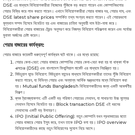
DSE এর মাধ্যমে বিনিয়োগকারীরা নিজেদের পুঁজিকে বড় করতে পারেন এবং কোম্পানিগুলোর
শেয়ার বিক্রি করে লাভ করতে পারেন। এখানে বিনিয়োগকারীরা শেয়ার বাজার দর, শেয়ার দাম, এবং
DSE latest share prices সম্পর্কিত তথ্য সংগ্রহ করতে পারেন। এই শেয়ারগুলো
মূল্যবান সম্পদ হিসেবে বিবেচিত হয় এবং বাজারের চাহিদা অনুযায়ী দাম উঠা-নামা করে।
বিনিয়োগকারীরা শেয়ার বাজারের ট্রেন্ড অনুসরণ করে নিজস্ব বিনিয়োগ পরিকল্পনা করেন এবং সর্বোচ্চ
মুনাফা অর্জনের চেষ্টা করেন।
শেয়ার বাজারের কার্যক্রম:
শেয়ার বাজারে কয়েকটি গুরুত্বপূর্ণ কার্যক্রম ঘটে থাকে। এর মধ্যে রয়েছে:
শেয়ার কেনা-বেচা: শেয়ার বাজারে কোম্পানির শেয়ার কেনা-বেচা করা হয় যা ধাক্কা স্টক
এক্সচেঞ্জ (DSE) এবং বাংলাদেশ ফিনান্সিয়াল মার্কেট এর মাধ্যমে নিয়ন্ত্রিত হয়।
মিউচুয়াল ফান্ড বিনিয়োগ: মিউচুয়াল ফান্ডের মাধ্যমে বিনিয়োগকারীরা তাদের পুঁজি বিনিয়োগ
করতে পারেন, যা বিভিন্ন শেয়ার এবং অন্যান্য আর্থিক যন্ত্রগুলোর মধ্যে বিনিয়োগ করা
হয়। Mutual funds Bangladesh বিনিয়োগকারীদের জন্য একটি আকর্ষণীয়
বিকল্প।
ব্লক ট্রানজ্যাকশন: এটি একটি বড় পরিমাণ শেয়ারের লেনদেন, যা সাধারণত উচ্চ মূল্যের
লেনদেন হিসেবে বিবেচিত হয়। Block transaction DSE এই ধরনের
লেনদেনের একটি বড় উদাহরণ।
IPO (Initial Public Offering): নতুন কোম্পানি যখন প্রথমবারের মতো
শেয়ার বাজারে শেয়ার ইস্যু করে, তখন তাকে IPO বলা হয়। IPO overview
বিনিয়োগকারীদের কাছে নতুন বিনিয়োগের সুযোগ নিয়ে আসে।