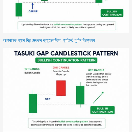
আপসাইড গ্যাপ থ্রি মেথডস ক্যান্ডেলস্টিক প্যাটার্ন: পূর্ণাঙ্গ বিশ্লেষণ