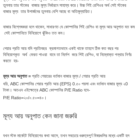
তুলনায় তার স্টকের বাজার মূল্য নির্ধারনে সাহায্য করে। উচ্চ পিই রেশিওর অর্থ সেই স্টকের
বাজার মূল্য তার উপার্জনের তুলনায় বেশি আছে বা অতিমূল্যায়িত।
বাজার বিশ্লেষকরা বলে থাকেন, সাধারণত যে কোম্পানির পিই রেশিও বা মূল্য আয় অনুপাত যত কম
সেই কোম্পানিতে বিনিয়োগে ঝুঁকিও তত কম।
শেয়ার প্রতি আয় যদি প্রতিবছর ক্রমাগতভাবে একই থাকে তাহলে ঠিক কত বছর পর
বিনিয়োগকৃত অর্থ ফেরত পাওয়া যাবে তা নির্দেশ করে পিই রেশিও, যা নিম্নোক্ত পন্থায় নির্ণয়
করতে হয়-
মূল্য আয় অনুপাত =
প্রতি শেয়ারের বর্তমান বাজার মূল্য / শেয়ার প্রতি আয়
ধরি, ABC কোম্পানির শেয়ার প্রতি আয় (EPS) 0.৫০ পয়সা এবং বর্তমান বাজার মূল্য ২0
টাকা। অতএব এইক্ষেত্রে ABC কোম্পানির P/E Ratio হবে-
P/E Ratio=২০/০.৫০=৪০।
মূল্য আয় অনুপাত কেন জানা জরুরি
যখন স্টক মার্কেটে বিনিয়োগের কথা আসে, তখন সবচেয়ে গুরুত্বপূর্ণ বিষয়গুলির মধ্যে একটি হল