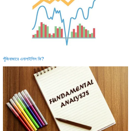
পুঁজিবাজারে এনালাইসিস কি?