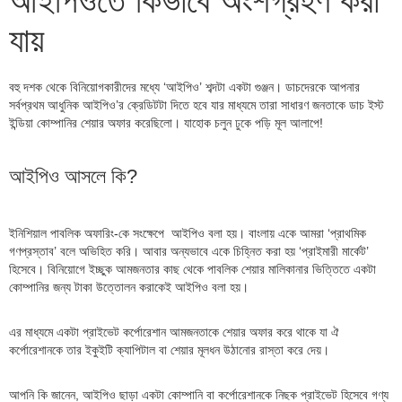
আইপিওতে কিভাবে অংশগ্রহণ করা
যায়
বহু দশক থেকে বিনিয়োগকারীদের মধ্যে ‘আইপিও’ শব্দটা একটা গুঞ্জন। ডাচদেরকে আপনার
সর্বপ্রথম আধুনিক আইপিও’র ক্রেডিটটা দিতে হবে যার মাধ্যমে তারা সাধারণ জনতাকে ডাচ ইস্ট
ইন্ডিয়া কোম্পানির শেয়ার অফার করেছিলো। যাহোক চলুন ঢুকে পড়ি মূল আলাপে!
আইপিও আসলে কি?
ইনিশিয়াল পাবলিক অফারিং-কে সংক্ষেপে আইপিও বলা হয়। বাংলায় একে আমরা ‘প্রাথমিক
গণপ্রস্তাব’ বলে অভিহিত করি। আবার অন্যভাবে একে চিহ্নিত করা হয় ‘প্রাইমারী মার্কেট’
হিসেবে। বিনিয়োগে ইচ্ছুক আমজনতার কাছ থেকে পাবলিক শেয়ার মালিকানার ভিত্তিতে একটা
কোম্পানির জন্য টাকা উত্তোলন করাকেই আইপিও বলা হয়।
এর মাধ্যমে একটা প্রাইভেট কর্পোরেশান আমজনতাকে শেয়ার অফার করে থাকে যা ঐ
কর্পোরেশানকে তার ইকুইটি ক্যাপিটাল বা শেয়ার মূলধন উঠানোর রাস্তা করে দেয়।
আপনি কি জানেন, আইপিও ছাড়া একটা কোম্পানি বা কর্পোরেশানকে নিছক প্রাইভেট হিসেবে গণ্য