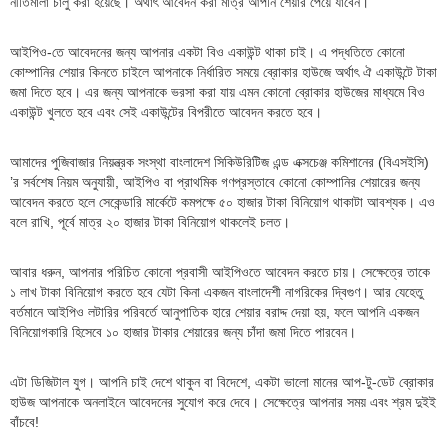
নীতিমালা চালু করা হয়েছে। অর্থাৎ আবেদন করা মাত্র আপনি শেয়ার পেয়ে যাবেন।
আইপিও-তে আবেদনের জন্য আপনার একটা বিও একাউন্ট থাকা চাই। এ পদ্ধতিতে কোনো
কোম্পানির শেয়ার কিনতে চাইলে আপনাকে নির্ধারিত সময়ে ব্রোকার হাউজে অর্থাৎ ঐ একাউন্টে টাকা
জমা দিতে হবে। এর জন্য আপনাকে ভরসা করা যায় এমন কোনো ব্রোকার হাউজের মাধ্যমে বিও
একাউন্ট খুলতে হবে এবং সেই একাউন্টের বিপরীতে আবেদন করতে হবে।
আমাদের পুজিবাজার নিয়ন্ত্রক সংস্থা বাংলাদেশ সিকিউরিটিজ এন্ড এক্সচেঞ্জ কমিশানের (বিএসইসি)
’র সর্বশেষ নিয়ম অনুযায়ী, আইপিও বা প্রাথমিক গণপ্রস্তাবে কোনো কোম্পানির শেয়ারের জন্য
আবেদন করতে হলে সেকেন্ডারি মার্কেটে কমপক্ষে ৫০ হাজার টাকা বিনিয়োগ থাকাটা আবশ্যক। এও
বলে রাখি, পূর্বে মাত্র ২০ হাজার টাকা বিনিয়োগ থাকলেই চলত।
আবার ধরুন, আপনার পরিচিত কোনো প্রবাসী আইপিওতে আবেদন করতে চায়। সেক্ষেত্রে তাকে
১ লাখ টাকা বিনিয়োগ করতে হবে যেটা কিনা একজন বাংলাদেশী নাগরিকের দ্বিগুণ। আর যেহেতু
বর্তমানে আইপিও লটারির পরিবর্তে আনুপাতিক হারে শেয়ার বরাদ্দ দেয়া হয়, ফলে আপনি একজন
বিনিয়োগকারি হিসেবে ১০ হাজার টাকার শেয়ারের জন্য চাঁদা জমা দিতে পারবেন।
এটা ডিজিটাল যুগ। আপনি চাই দেশে থাকুন বা বিদেশে, একটা ভালো মানের আপ-টু-ডেট ব্রোকার
হাউজ আপনাকে অনলাইনে আবেদনের সুযোগ করে দেবে। সেক্ষেত্রে আপনার সময় এবং শ্রম দুইই
বাঁচবে!