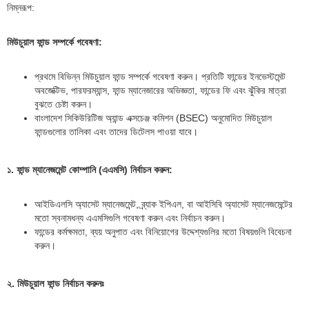
নিম্নরূপ:
মিউচুয়াল ফান্ড সম্পর্কে গবেষণা:
প্রথমে বিভিন্ন মিউচুয়াল ফান্ড সম্পর্কে গবেষণা করুন। প্রতিটি ফান্ডের ইনভেস্টমেন্ট
অবজেক্টিভ, পারফরম্যান্স, ফান্ড ম্যানেজারের অভিজ্ঞতা, ফান্ডের ফি এবং ঝুঁকির মাত্রা
বুঝতে চেষ্টা করুন।
বাংলাদেশ সিকিউরিটিজ অ্যান্ড এক্সচেঞ্জ কমিশন (BSEC) অনুমোদিত মিউচুয়াল
ফান্ডগুলোর তালিকা এবং তাদের ডিটেলস পাওয়া যাবে।
১. ফান্ড ম্যানেজমেন্ট কোম্পানি (এএমসি) নির্বাচন করুন:
আইডিএলসি অ্যাসেট ম্যানেজমেন্ট, ব্র্যাক ইপিএল, বা আইসিবি অ্যাসেট ম্যানেজমেন্টের
মতো স্বনামধন্য এএমসিগুলি গবেষণা করুন এবং নির্বাচন করুন।
ফান্ডের কর্মক্ষমতা, ব্যয় অনুপাত এবং বিনিয়োগের উদ্দেশ্যগুলির মতো বিষয়গুলি বিবেচনা
করুন।
২. মিউচুয়াল ফান্ড নির্বাচন করুনঃ