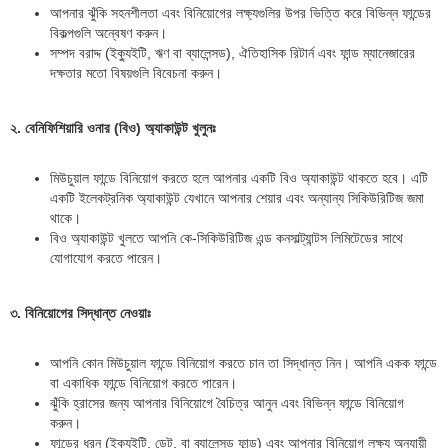
আপনার ঝুঁকি সহনশীলতা এবং বিনিয়োগের লক্ষ্যগুলির উপর ভিত্তি করে বিভিন্ন ফান্ডের
বিকল্পগুলি অন্বেষণ করুন।
সম্পদ বরাদ্দ (ইক্যুইটি, ঋণ বা ব্যালেন্সড), ঐতিহাসিক রিটার্ন এবং ফান্ড ম্যানেজারের
দক্ষতার মতো বিষয়গুলি বিবেচনা করুন।
২. বেনিফিশিয়ারি ওনার (বিও) অ্যাকাউন্ট খুলুনঃ
মিউচুয়াল ফান্ডে বিনিয়োগ করতে হলে আপনার একটি বিও অ্যাকাউন্ট থাকতে হবে। এটি
একটি ইলেকট্রনিক অ্যাকাউন্ট যেখানে আপনার শেয়ার এবং অন্যান্য সিকিউরিটিজ জমা
থাকে।
বিও অ্যাকাউন্ট খুলতে আপনি কে-সিকিউরিটিজ এন্ড কনসাল্ট্যান্টস লিমিটেডের সাথে
যোগাযোগ করতে পারেন।
৩. বিনিয়োগের সিদ্ধান্ত নেওয়াঃ
আপনি কোন মিউচুয়াল ফান্ডে বিনিয়োগ করতে চান তা সিদ্ধান্ত নিন। আপনি একক ফান্ডে
বা একাধিক ফান্ডে বিনিয়োগ করতে পারেন।
ঝুঁকি হ্রাসের জন্য আপনার বিনিয়োগে বৈচিত্র আনুন এবং বিভিন্ন ফান্ডে বিনিয়োগ
করুন।
ফান্ডের ধরন (ইক্যুইটি, ডেট, বা ব্যালেন্সড ফান্ড) এবং আপনার বিনিয়োগ লক্ষ্য অনুযায়ী