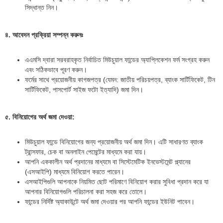
সিদ্ধান্ত নিন।
৪. আবেদন প্রক্রিয়া সম্পন্ন করুনঃ
এএমসি দ্বারা সরবরাহকৃত নির্বাচিত মিউচুয়াল ফান্ডের অ্যাপ্লিকেশন ফর্ম সংগ্রহ করুন
এবং সঠিকভাবে পূরণ করুন।
ফর্মের সাথে প্রয়োজনীয় কাগজপত্র (যেমন: জাতীয় পরিচয়পত্র, ব্যাংক সার্টিফিকেট, টিন
সার্টিফিকেট, পাসপোর্ট সাইজ ফটো ইত্যাদি) জমা দিন।
৫. বিনিয়োগের অর্থ জমা দেওয়া:
মিউচুয়াল ফান্ডে বিনিয়োগের জন্য প্রয়োজনীয় অর্থ জমা দিন। এটি সাধারণত ব্যাংক
ট্রান্সফার, চেক বা অনলাইন পেমেন্টের মাধ্যমে করা যায়।
আপনি এককালীন অর্থ প্রদানের মাধ্যমে বা সিস্টেমেটিক ইনভেস্টমেন্ট প্ল্যানের
(এসআইপি) মাধ্যমে বিনিয়োগ করতে পারেন।
এসআইপিগুলি আপনাকে নিয়মিত ছোট পরিমাণে বিনিয়োগ করার সুবিধা প্রদান করে যা
আপনার বিনিয়োগগুলি পরিচালনা করা সহজ করে তোলে।
ফান্ডের নির্দিষ্ট অ্যাকাউন্টে অর্থ জমা দেওয়ার পর আপনি ফান্ডের ইউনিট পাবেন।