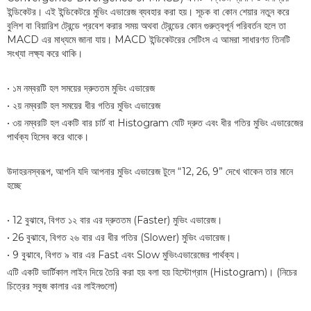
ইন্ডিকেটর। এই ইন্ডিকেটরে মুভিং এভারেজ ব্যবহার করা হয়। সূচক বা কোন শেয়ার নতুন করে
বুলিশ বা বিয়ারিশ ট্রেন্ডে প্রবেশ করার সময় অথবা ট্রেন্ডের কোন গুরুত্বপূর্ন পরিবর্তন হলে তা
MACD এর মাধ্যমে জানা যায়। MACD ইন্ডিকেটরের সেটিংস এ আমরা সাধারণত তিনটি
সংখ্যা লক্ষ্য করে থাকি।
• ১ম নম্বরটি হল সময়ের দ্রুততম মুভিং এভারেজ
• ২য় নম্বরটি হল সময়ের ধীর গতির মুভিং এভারেজ
• ৩য় নম্বরটি হল একটি বার চার্ট বা Histogram যেটি দ্রুত এবং ধীর গতির মুভিং এভারেজের
পার্থক্য হিসেব করে থাকে।
উদাহরনস্বরূপ, আপনি যদি আপনার মুভিং এভারেজ টুলে “12, 26, 9” দেখে থাকেন তার মানে
হচ্ছে
• 12 বুঝাবে, বিগত ১২ বার এর দ্রুততম (Faster) মুভিং এভারেজ।
• 26 বুঝাবে, বিগত ২৬ বার এর ধীর গতির (Slower) মুভিং এভারেজ।
• 9 বুঝাবে, বিগত ৯ বার এর Fast এবং Slow মুভিংএভারেজের পার্থক্য।
এটি একটি ভার্টিকাল লাইন দিয়ে তৈরি করা হয় বলা হয় হিস্টোগ্রাম (Histogram)। (নিচের
চিত্রের সবুজ কালার এর লাইনগুলো)