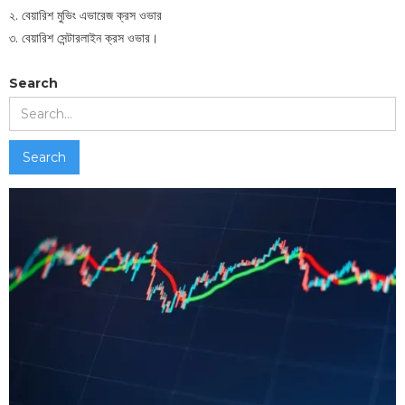
২. বেয়ারিশ মুভিং এভারেজ ক্রস ওভার
৩. বেয়ারিশ সেন্টারলাইন ক্রস ওভার।
Search