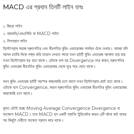
MACD এর প্রধান তিনটি লাইন হলঃ
১. জিরো লাইন
২. ম্যাকডি/এমএসিডি বা MACD লাইন
৩. সিগন্যাল লাইন
হিস্টোগ্রাম সহজে দ্রুতগতির এবং ধীরগতির মুভিং এভারেজের পার্থক্য এঁকে দেখায়। আমরা যদি
আসল চার্টের দিকে লক্ষ্য করি তাহলে দেখতে পাবো যখন দুইটি মুভিং এভারেজ আলাদা হয়ে যায়
তখন হিস্টোগ্রাম বড় হতে থাকে। এটাকে বলা হয় Divergence তার কারন, দ্রুতগতির
মুভিং এভারেজ ধীরগতির মুভিং এভারেজের থেকে দূরে সরে যেতে থাকে।
যখন মুভিং এভারেজ দুইটি পরস্পর কাছাকাছি চলে আসে তখন হিস্টোগ্রাম ছোট হতে থাকে।
এটাকে বলে Convergence, কারন দ্রুতগতির মুভিং এভারেজ ধীরগতির মুভিং এভারেজের
কাছাকাছি চলে আসে।
মূলত এটাই হচ্ছে Moving Average Convergence Divergence বা
সংক্ষেপে MACD। তবে MACD হল একটি ল্যাগিং ইন্ডিকেটর কারন এটি ঘটনা ঘটে যাবার
পর কিছুটা দেরীতে সংকেত প্রদান করে থাকে।