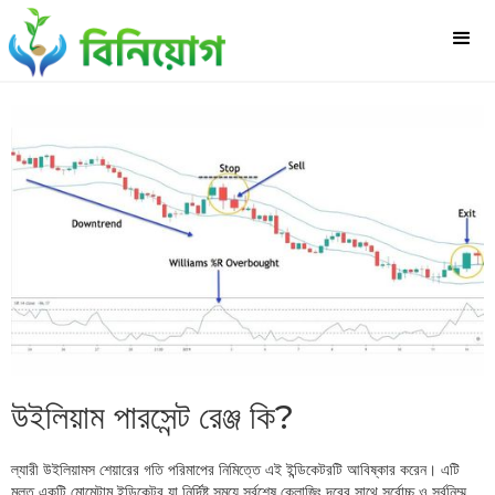
উইলিয়াম পারসেন্ট রেঞ্জ কি?
ল্যারী উইলিয়ামস শেয়ারের গতি পরিমাপের নিমিত্তে এই ইন্ডিকেটরটি আবিষ্কার করেন। এটি
মূলত একটি মোমেন্টাম ইন্ডিকেটর যা নির্দিষ্ট সময়ে সর্বশেষ ক্লোজিং দরের সাথে সর্বোচ্চ ও সর্বনিম্ম