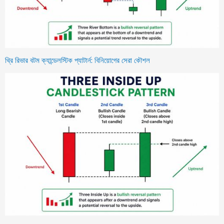
থ্রি রিভার বটম ক্যান্ডেলস্টিক প্যাটার্ন: বিনিয়োগের সেরা কৌশল