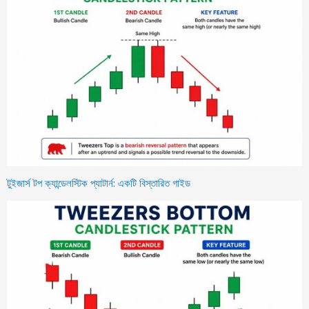
টুইজার্স টপ ক্যান্ডেলস্টিক প্যাটার্ন: একটি বিস্তারিত গাইড