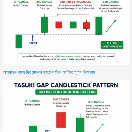
আপসাইড গ্যাপ থ্রি মেথডস ক্যান্ডেলস্টিক প্যাটার্ন: পূর্ণাঙ্গ বিশ্লেষণ