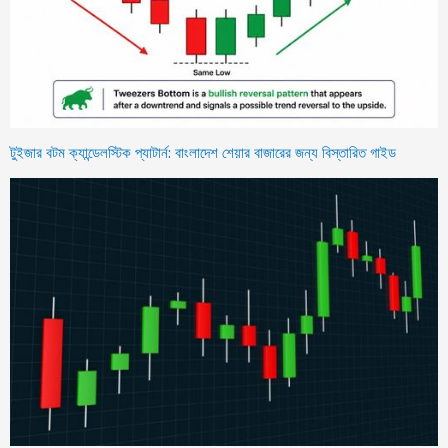
টুইজার বটম ক্যান্ডেলস্টিক প্যাটার্ন: বাংলাদেশ শেয়ার বাজারের জন্য বিস্তারিত গাইড