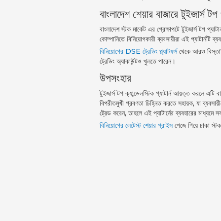
বাংলাদেশ শেয়ার বাজারে টুইজার্স টপ প
বাংলাদেশ স্টক মার্কেট এর প্রেক্ষাপটে টুইজার্স টপ প্
কোম্পানিতে বিনিয়োগকারী ব্যবসায়ীরা এই প্যাটার্নটি ব
বিনিয়োগের DSE ট্রেডিং প্ল্যাটফর্ম
থেকে আরও বিস্তার
ট্রেডিং অ্যাকাউন্টও খুলতে পারেন।
উপসংহার
টুইজার্স টপ ক্যান্ডেলস্টিক প্যাটার্ন আয়ত্ত করলে এটি ব
বিপরীতমুখী প্রবণতা চিহ্নিত করতে সহায়ক, যা ব্যবসায়
ট্রেড করেন, তাহলে এই প্যাটার্নের ব্যবহারের মাধ্যমে
বিনিয়োগের লেটেস্ট শেয়ার প্রাইস
পেজে গিয়ে ঢাকা স্টক