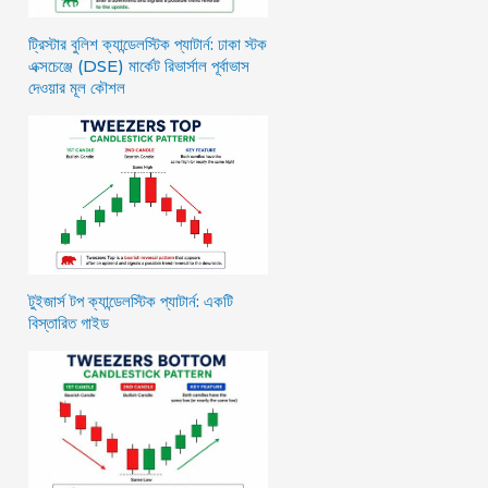
ট্রিস্টার বুলিশ ক্যান্ডেলস্টিক প্যাটার্ন: ঢাকা স্টক
এক্সচেঞ্জে (DSE) মার্কেট রিভার্সাল পূর্বাভাস
দেওয়ার মূল কৌশল
টুইজার্স টপ ক্যান্ডেলস্টিক প্যাটার্ন: একটি
বিস্তারিত গাইড