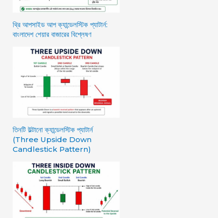
থ্রি আপসাইড আপ ক্যান্ডেলস্টিক প্যাটার্ন:
বাংলাদেশ শেয়ার বাজারের বিশ্লেষণ
তিনটি উল্টানো ক্যান্ডেলস্টিক প্যাটার্ন
(Three Upside Down
Candlestick Pattern)