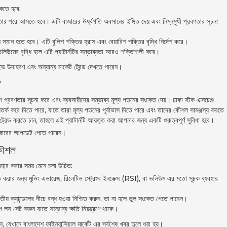
থাকতে হবে:
্রবণতার পরে আসতে হবে। এটি বাজারের ঊর্ধ্বগতি অবসানের ইঙ্গিত দেয় এবং নিম্নমুখী প্রবণতার সূচনা
রায় সমান হতে হবে। এটি বুলিশ শক্তির হ্রাস এবং বেয়ারিশ শক্তির বৃদ্ধি নির্দেশ করে।
 ভলিউমের বৃদ্ধি হলে এটি প্যাটার্নটির সম্ভাব্যতা আরও শক্তিশালী করে।
ভ উদাহরণ এবং অন্যান্য মার্কেট ট্রেন্ড দেখতে পারেন।
?
়ারিশ প্রবণতার সূচনা করে এবং ব্যবসায়ীদের সম্ভাব্য মূল্য পতনের সংকেত দেয়। ঢাকা স্টক এক্সচেঞ্জ
র্ক করে দিতে পারে, যাতে তারা মূল্য পতনের পূর্বাভাস দিতে পারে এবং তাদের কৌশল সামঞ্জস্য করতে
ট্রেড করতে চান, তাহলে এই প্যাটার্নটি আয়ত্ত করা আপনার জন্য একটি গুরুত্বপূর্ণ সুবিধা হবে।
বাজারের আপডেট পেতে পারেন।
 কৌশল
্যবহার করার সময় মেনে চলা উচিত:
শ্চিত করার জন্য মুভিং এভারেজ, রিলেটিভ স্ট্রেংথ ইনডেক্স (RSI), বা ভলিউম এর মতো সূচক ব্যবহার
বিতীয় ক্যান্ডেলের নীচে বন্ধ হওয়া নিশ্চিত করুন, তা না হলে ভুল সংকেত পেতে পারেন।
্টপ লস সেট করুন যাতে সম্ভাব্য ক্ষতি নিয়ন্ত্রণে থাকে।
ুন, যেখানে বাংলাদেশ ফাইন্যান্সিয়াল মার্কেট এর সর্বশেষ খবর তুলে ধরা হয়।