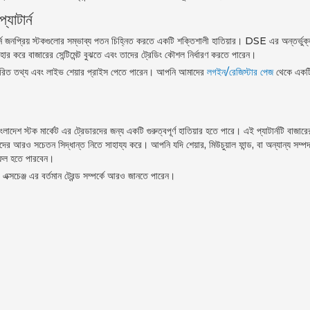
্যাটার্ন
যাটার্ন জনপ্রিয় স্টকগুলোর সম্ভাব্য পতন চিহ্নিত করতে একটি শক্তিশালী হাতিয়ার। DSE এর অন্তর্ভুক
্যবহার করে বাজারের সেন্টিমেন্ট বুঝতে এবং তাদের ট্রেডিং কৌশল নির্ধারণ করতে পারেন।
িত তথ্য এবং লাইভ শেয়ার প্রাইস পেতে পারেন। আপনি আমাদের
লগইন/রেজিস্টার পেজ
থেকে একট
াংলাদেশ স্টক মার্কেট এর ট্রেডারদের জন্য একটি গুরুত্বপূর্ণ হাতিয়ার হতে পারে। এই প্যাটার্নটি বাজারে
ীদের আরও সচেতন সিদ্ধান্ত নিতে সাহায্য করে। আপনি যদি শেয়ার, মিউচুয়াল ফান্ড, বা অন্যান্য সম্প
 সফল হতে পারবেন।
 এক্সচেঞ্জ এর বর্তমান ট্রেন্ড সম্পর্কে আরও জানতে পারেন।