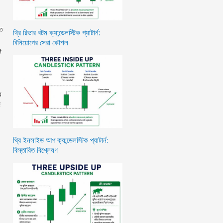
্ত
থ্রি রিভার বটম ক্যান্ডেলস্টিক প্যাটার্ন:
বিনিয়োগের সেরা কৌশল
ি
র
দ
থ্রি ইনসাইড আপ ক্যান্ডেলস্টিক প্যাটার্ন:
বিস্তারিত বিশ্লেষণ