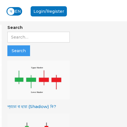
অ
EN
Login/Register
Search
শ্যাডো বা ছায়া (Shadow) কি?