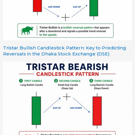
Tristar Bullish Candlestick Pattern: Key to Predicting
Reversals in the Dhaka Stock Exchange (DSE)