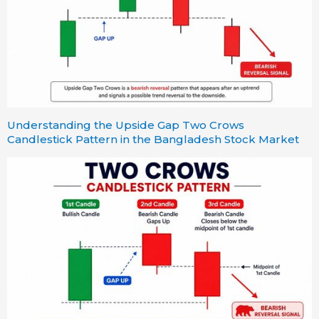
Understanding the Upside Gap Two Crows
Candlestick Pattern in the Bangladesh Stock Market