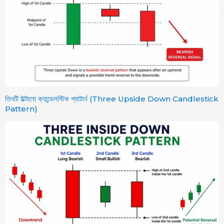
তিনটি উল্টানো ক্যান্ডেলস্টিক প্যাটার্ন (Three Upside Down Candlestick
Pattern)