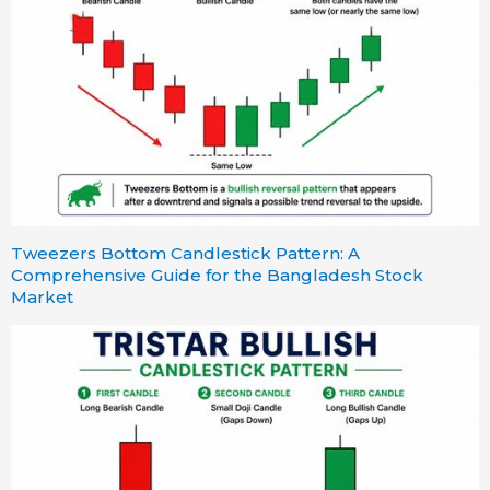
Tweezers Bottom Candlestick Pattern: A
Comprehensive Guide for the Bangladesh Stock
Market