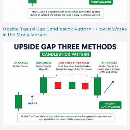
Upside Tasuki Gap Candlestick Pattern – How It Works
in the Stock Market