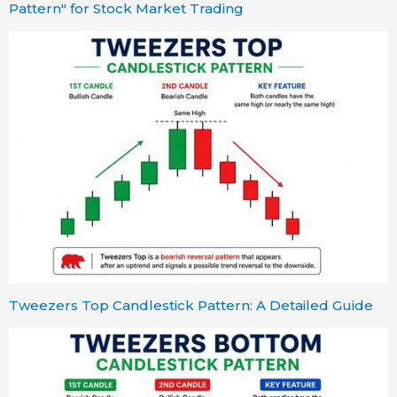
Pattern" for Stock Market Trading
Tweezers Top Candlestick Pattern: A Detailed Guide