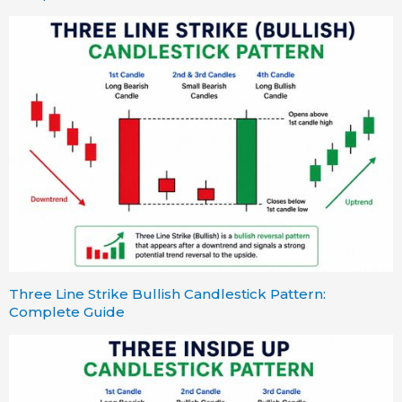
Three Line Strike Bullish Candlestick Pattern:
Complete Guide