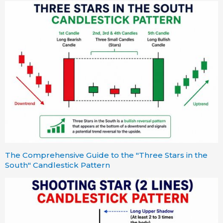
The Comprehensive Guide to the "Three Stars in the
South" Candlestick Pattern