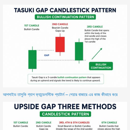
আপসাইড তাসুকি গ্যাপ ক্যান্ডেলস্টিক প্যাটার্ন – শেয়ার বাজারে এর কাজ কীভাবে করে