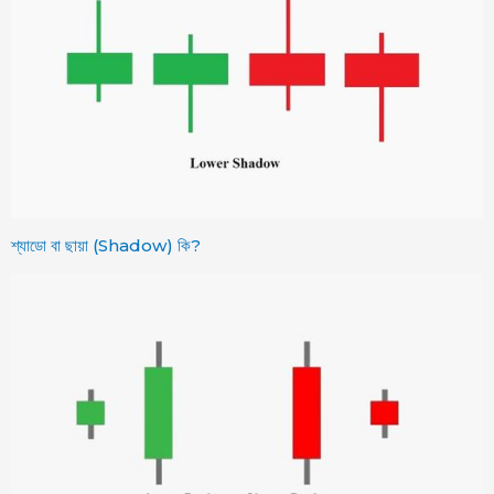
শ্যাডো বা ছায়া (Shadow) কি?