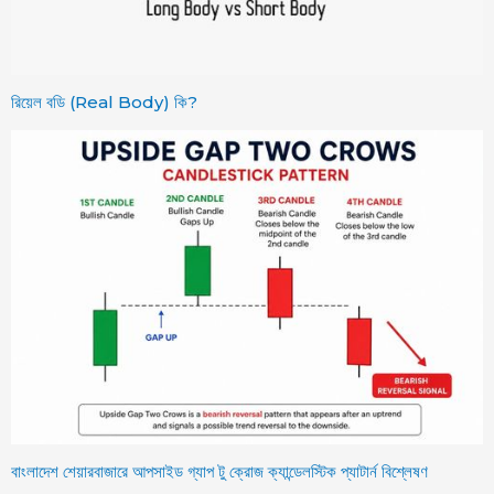
রিয়েল বডি (Real Body) কি?
বাংলাদেশ শেয়ারবাজারে আপসাইড গ্যাপ টু ক্রোজ ক্যান্ডেলস্টিক প্যাটার্ন বিশ্লেষণ