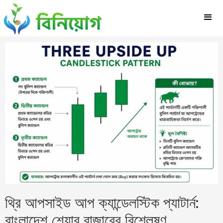
থ্রি আপসাইড আপ ক্যান্ডেলস্টিক প্যাটার্ন:
বাংলাদেশ শেয়ার বাজারের বিশ্লেষণ