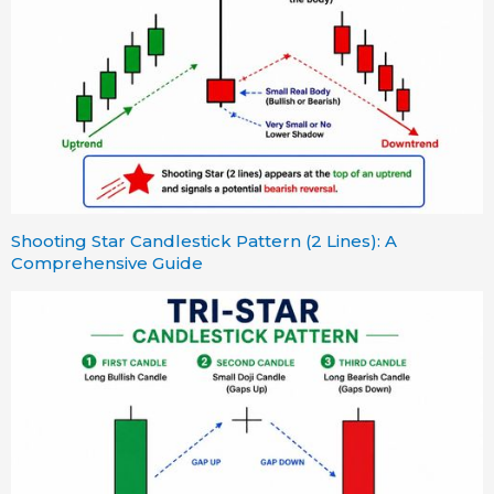
Shooting Star Candlestick Pattern (2 Lines): A
Comprehensive Guide