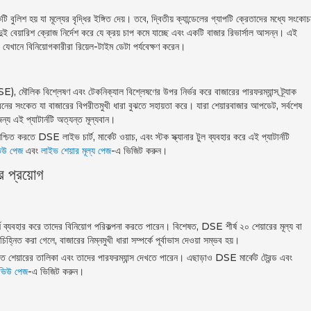
টি বুলিশ হয় যা মূল্যের বৃদ্ধির ইঙ্গিত দেয়। তবে, দ্বিতীয় ক্যান্ডেলের গ্যাপটি ক্রেতাদের মধ্যে সংকো
ই দুই বেয়ারিশ ক্রোজ নির্দেশ করে যে ক্রয় চাপ কমে যাচ্ছে এবং একটি বাজার রিভার্সাল আসন্ন। এই
, যেখানে বিনিয়োগকারীরা রিয়েল-টাইম ডেটা পর্যবেক্ষণ করেন।
SE), মৌলিক বিশ্লেষণ এবং টেকনিক্যাল বিশ্লেষণের উপর নির্ভর করে বাজারের পারফরম্যান্স ট্র্যাক
ের সংকেত যা বাজারের বিপরীতমুখী ধারা বুঝতে সহায়তা করে। যারা শেয়ারবাজার আপডেট, সর্বশেষ
 জন্য এই প্যাটার্নটি অত্যন্ত মূল্যবান।
্চিত করতে DSE লাইভ চার্ট, মার্কেট ওয়াচ, এবং স্টক স্ক্যানার টুল ব্যবহার করে এই প্যাটার্নটি
ভিউ পেজ
এবং
লাইভ শেয়ার মূল্য পেজ
-এ ভিজিট করুন।
র প্রয়োগ
ব্যবহার করে তাদের বিনিয়োগ পরিকল্পনা করতে পারেন। বিশেষত, DSE শীর্ষ ২০ শেয়ারের মূল্য বা
 চিহ্নিত করা গেলে, বাজারের নিম্নমুখী ধারা সম্পর্কে পূর্বাভাস দেওয়া সম্ভব হয়।
ত শেয়ারের তালিকা এবং তাদের পারফরম্যান্স দেখতে পারেন। এছাড়াও DSE মার্কেট ট্রেন্ড এবং
রভিউ পেজ
-এ ভিজিট করুন।