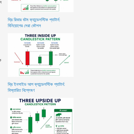
্স
থ্রি রিভার বটম ক্যান্ডেলস্টিক প্যাটার্ন:
বিনিয়োগের সেরা কৌশল
ক
থ্রি ইনসাইড আপ ক্যান্ডেলস্টিক প্যাটার্ন:
বিস্তারিত বিশ্লেষণ
,