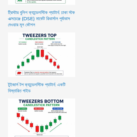
ট্রিস্টার বুলিশ ক্যান্ডেলস্টিক প্যাটার্ন: ঢাকা স্টক
এক্সচেঞ্জে (DSE) মার্কেট রিভার্সাল পূর্বাভাস
দেওয়ার মূল কৌশল
টুইজার্স টপ ক্যান্ডেলস্টিক প্যাটার্ন: একটি
বিস্তারিত গাইড