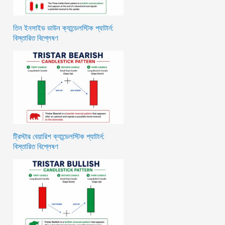
তিন ইনসাইড ডাউন ক্যান্ডেলস্টিক প্যাটার্ন:
বিস্তারিত বিশ্লেষণ
ট্রিস্টার বেয়ারিশ ক্যান্ডেলস্টিক প্যাটার্ন:
বিস্তারিত বিশ্লেষণ