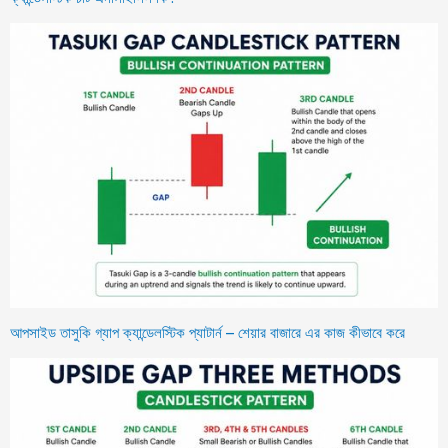
আপসাইড তাসুকি গ্যাপ ক্যান্ডেলস্টিক প্যাটার্ন – শেয়ার বাজারে এর কাজ কীভাবে করে