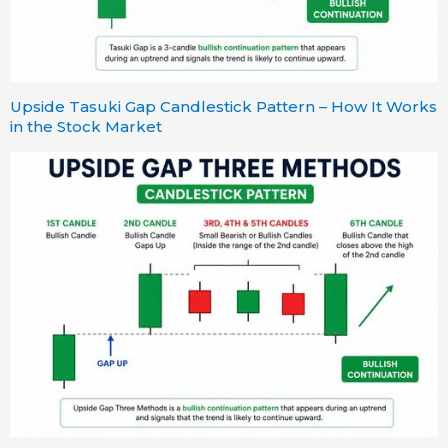
Upside Tasuki Gap Candlestick Pattern – How It Works
in the Stock Market