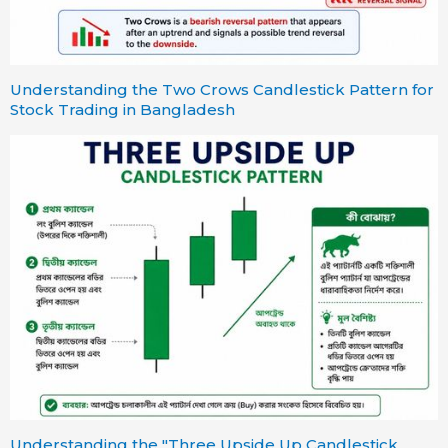
Understanding the Two Crows Candlestick Pattern for
Stock Trading in Bangladesh
Understanding the "Three Upside Up Candlestick