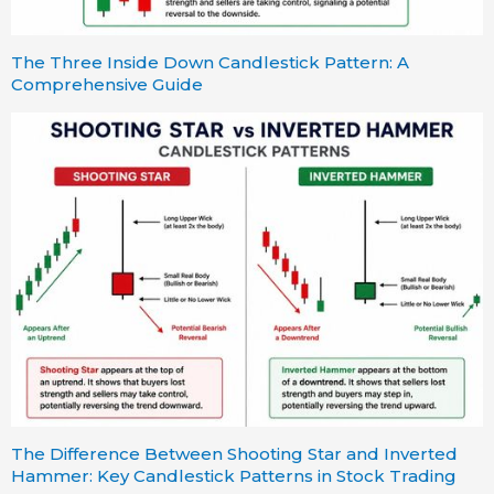
The Three Inside Down Candlestick Pattern: A
Comprehensive Guide
The Difference Between Shooting Star and Inverted
Hammer: Key Candlestick Patterns in Stock Trading