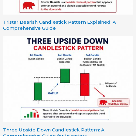
Tristar Bearish Candlestick Pattern Explained: A
Comprehensive Guide
Three Upside Down Candlestick Pattern: A
Comprehensive Guide for Investors