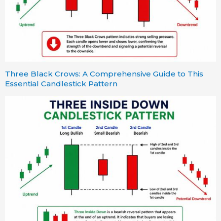
Three Black Crows: A Comprehensive Guide to This
Essential Candlestick Pattern