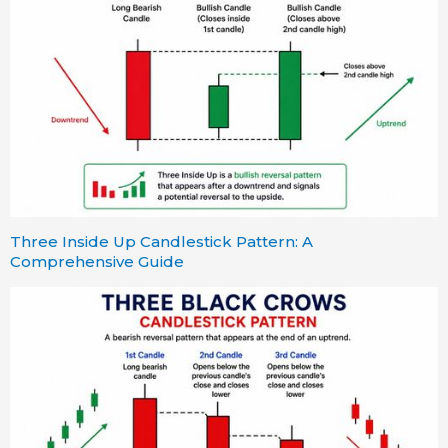
Three Inside Up Candlestick Pattern: A
Comprehensive Guide