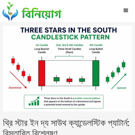
থ্রি স্টার ইন দ্য সাউথ ক্যান্ডেলস্টিক প্যাটার্ন:
বিস্তারিত বিশ্লেষণ