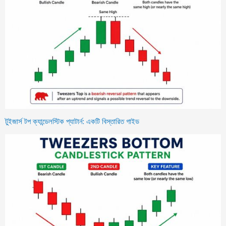
টুইজার্স টপ ক্যান্ডেলস্টিক প্যাটার্ন: একটি বিস্তারিত গাইড