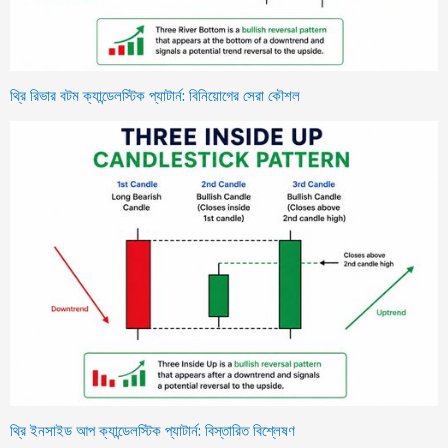
থ্রি রিভার বটম ক্যান্ডেলস্টিক প্যাটার্ন: বিনিয়োগের সেরা কৌশল
থ্রি ইনসাইড আপ ক্যান্ডেলস্টিক প্যাটার্ন: বিস্তারিত বিশ্লেষণ