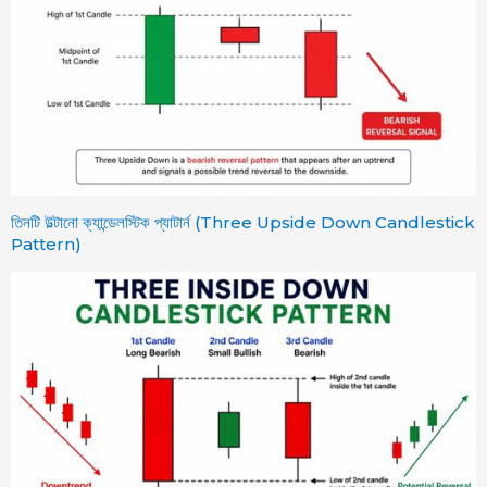
তিনটি উল্টানো ক্যান্ডেলস্টিক প্যাটার্ন (Three Upside Down Candlestick
Pattern)