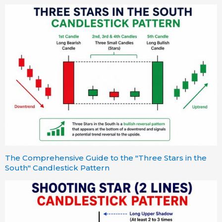
The Comprehensive Guide to the "Three Stars in the
South" Candlestick Pattern