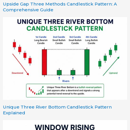
Upside Gap Three Methods Candlestick Pattern: A
Comprehensive Guide
Unique Three River Bottom Candlestick Pattern
Explained