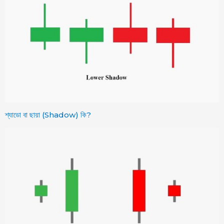
শ্যাডো বা ছায়া (Shadow) কি?