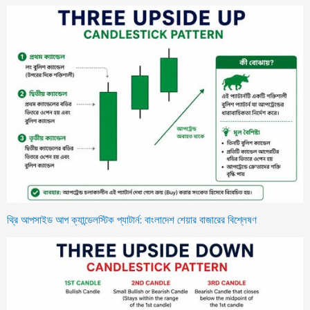
থ্রি আপসাইড আপ ক্যান্ডেলস্টিক প্যাটার্ন: বাংলাদেশ শেয়ার বাজারের বিশ্লেষণ