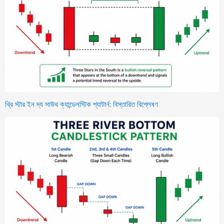
থ্রি স্টার ইন দ্য সাউথ ক্যান্ডেলস্টিক প্যাটার্ন: বিস্তারিত বিশ্লেষণ