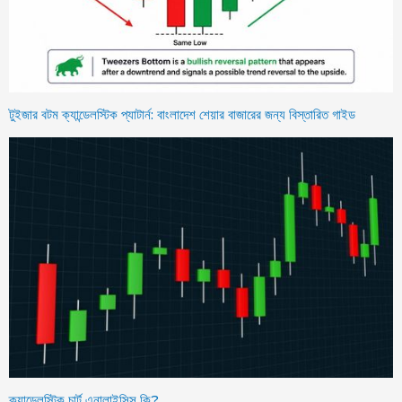
টুইজার বটম ক্যান্ডেলস্টিক প্যাটার্ন: বাংলাদেশ শেয়ার বাজারের জন্য বিস্তারিত গাইড
ক্যান্ডেলস্টিক চার্ট এনালাইসিস কি?