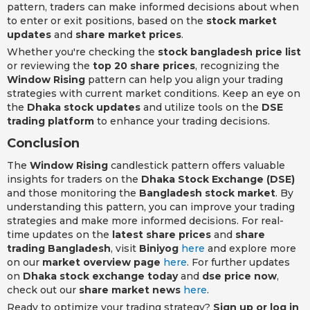
pattern, traders can make informed decisions about when
to enter or exit positions, based on the
stock market
updates
and
share market prices
.
Whether you're checking the
stock bangladesh price list
or reviewing the
top 20 share prices
, recognizing the
Window Rising
pattern can help you align your trading
strategies with current market conditions. Keep an eye on
the
Dhaka stock updates
and utilize tools on the
DSE
trading platform
to enhance your trading decisions.
Conclusion
The
Window Rising
candlestick pattern offers valuable
insights for traders on the
Dhaka Stock Exchange (DSE)
and those monitoring the
Bangladesh stock market
. By
understanding this pattern, you can improve your trading
strategies and make more informed decisions. For real-
time updates on the
latest share prices
and
share
trading Bangladesh
, visit
Biniyog
here
and explore more
on our
market overview page
here
. For further updates
on
Dhaka stock exchange today
and
dse price now
,
check out our
share market news
here
.
Ready to optimize your trading strategy?
Sign up or log in