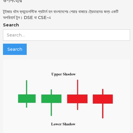
উপসংহার
টুইজার বটম ক্যান্ডেলস্টিক প্যাটার্ন হল বাংলাদেশের শেয়ার বাজারে ট্রেডারদের জন্য একটি
অপরিহার্য টুল। DSE বা CSE-এ
Search