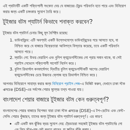
এই প্যাটার্নটি একটি শক্তিশালী সংকেত দেয় যে বাজারের ট্রেন্ড পরিবর্তন হতে পারে এবং বিনিয়োগ
করার জন্য একটি চমৎকার সুযোগ তৈরি করে।
টুইজার বটম প্যাটার্ন কিভাবে শনাক্ত করবেন?
টুইজার বটম প্যাটার্ন চেনার কিছু মূল বৈশিষ্ট্য রয়েছে:
ডাউনট্রেন্ড: এটি অবশ্যই একটি উল্লেখযোগ্য ডাউনট্রেন্ডের পরে আসতে হবে, যা
নিশ্চিত করে যে বাজারে বিক্রেতারা আধিপত্য বিস্তার করেছে, তবে একটি পরিবর্তন
আসতে পারে।
ম্যাচিং লো: উভয় বেয়ারিশ এবং বুলিশ ক্যান্ডেলস্টিকের লো প্রায় সমান থাকে, যা সেই
প্রাইস লেভেলে শক্তিশালী সাপোর্ট নির্দেশ করে।
বুলিশ রিভার্সাল কনফার্মেশন: দ্বিতীয় বুলিশ ক্যান্ডেলস্টিকটি আগের বেয়ারিশ
ক্যান্ডেলস্টিকের চেয়ে উচ্চতর ক্লোজ হয়ে রিভার্সাল নিশ্চিত করে।
আপনার বিনিয়োগে সাহায্য করার জন্য
বিনিয়োগ প্রাইস পেজ
-এ ভিজিট করুন, যেখানে ঢাকা স্টক
এক্সচেঞ্জ (DSE)-এর সর্বশেষ শেয়ার মূল্যের তথ্য পাওয়া যায়।
বাংলাদেশ শেয়ার বাজারে টুইজার বটম কেন গুরুত্বপূর্ণ?
বাংলাদেশের শেয়ার বাজারে বিশেষত যারা ঢাকা স্টক এক্সচেঞ্জ (DSE)-এ টপ-রেটেড এবং বেস্ট-
সেলিং শেয়ার খুঁজছেন, তাদের জন্য টুইজার বটম প্যাটার্ন গুরুত্বপূর্ণ। এর কারণ:
এটি একটি কম ঝুঁকির ক্রয় সুযোগ দেয়: ট্রেডাররা সহজেই টুইজার বটম প্যাটার্নের লো
এর নিচে স্টপ-লস সেট করতে পারেন, যা ক্ষতির ঝুঁকি কমায়।