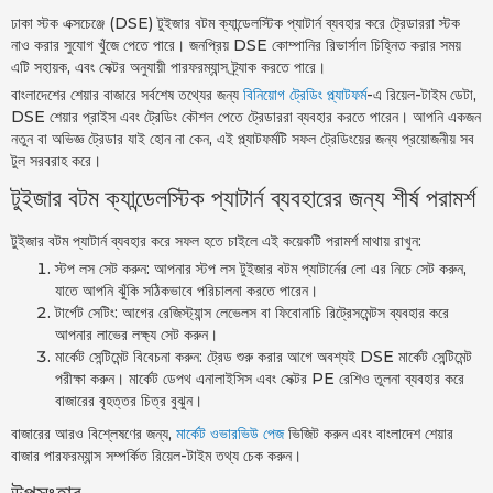
ঢাকা স্টক এক্সচেঞ্জে (DSE) টুইজার বটম ক্যান্ডেলস্টিক প্যাটার্ন ব্যবহার করে ট্রেডাররা স্টক
নাও করার সুযোগ খুঁজে পেতে পারে। জনপ্রিয় DSE কোম্পানির রিভার্সাল চিহ্নিত করার সময়
এটি সহায়ক, এবং সেক্টর অনুযায়ী পারফরম্যান্স ট্র্যাক করতে পারে।
বাংলাদেশের শেয়ার বাজারে সর্বশেষ তথ্যের জন্য
বিনিয়োগ ট্রেডিং প্ল্যাটফর্ম
-এ রিয়েল-টাইম ডেটা,
DSE শেয়ার প্রাইস এবং ট্রেডিং কৌশল পেতে ট্রেডাররা ব্যবহার করতে পারেন। আপনি একজন
নতুন বা অভিজ্ঞ ট্রেডার যাই হোন না কেন, এই প্ল্যাটফর্মটি সফল ট্রেডিংয়ের জন্য প্রয়োজনীয় সব
টুল সরবরাহ করে।
টুইজার বটম ক্যান্ডেলস্টিক প্যাটার্ন ব্যবহারের জন্য শীর্ষ পরামর্শ
টুইজার বটম প্যাটার্ন ব্যবহার করে সফল হতে চাইলে এই কয়েকটি পরামর্শ মাথায় রাখুন:
স্টপ লস সেট করুন: আপনার স্টপ লস টুইজার বটম প্যাটার্নের লো এর নিচে সেট করুন,
যাতে আপনি ঝুঁকি সঠিকভাবে পরিচালনা করতে পারেন।
টার্গেট সেটিং: আগের রেজিস্ট্যান্স লেভেলস বা ফিবোনাচি রিট্রেসমেন্টস ব্যবহার করে
আপনার লাভের লক্ষ্য সেট করুন।
মার্কেট সেন্টিমেন্ট বিবেচনা করুন: ট্রেড শুরু করার আগে অবশ্যই DSE মার্কেট সেন্টিমেন্ট
পরীক্ষা করুন। মার্কেট ডেপথ এনালাইসিস এবং সেক্টর PE রেশিও তুলনা ব্যবহার করে
বাজারের বৃহত্তর চিত্র বুঝুন।
বাজারের আরও বিশ্লেষণের জন্য,
মার্কেট ওভারভিউ পেজ
ভিজিট করুন এবং বাংলাদেশ শেয়ার
বাজার পারফরম্যান্স সম্পর্কিত রিয়েল-টাইম তথ্য চেক করুন।