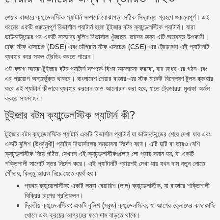
শেয়ার বাজারে ক্যান্ডেলস্টিক প্যাটার্ন সম্পর্কে বোঝাপড়া সঠিক সিদ্ধান্ত গ্রহণে গুরুত্বপূর্ণ। এই
ধরনের একটি গুরুত্বপূর্ণ রিভার্সাল প্যাটার্ন হলো টুইজার বটম ক্যান্ডেলস্টিক প্যাটার্ন। যারা
ডাউনট্রেন্ডের পর একটি সম্ভাব্য বুলিশ রিভার্সাল খুঁজছেন, তাদের জন্য এটি অত্যন্ত উপকারী।
ঢাকা স্টক এক্সচেঞ্জ (DSE) এবং চট্টগ্রাম স্টক এক্সচেঞ্জ (CSE)-এর ট্রেডাররা এই প্যাটার্নটি
ব্যবহার করে সফল ট্রেডিং করতে পারেন।
এই ব্লগে আমরা টুইজার বটম প্যাটার্ন সম্পর্কে বিশদ আলোচনা করবো, যার মধ্যে এর গঠন এবং
এর প্রয়োগ অন্তর্ভুক্ত থাকবে। বাংলাদেশ শেয়ার বাজার-এর স্টক মার্কেট বিশ্লেষণ টুলস ব্যবহার
করে এই প্যাটার্ন কীভাবে ব্যবহার করবেন তাও আলোচনা করা হবে, যাতে ট্রেডাররা মুনাফা অর্জন
করতে সক্ষম হন।
টুইজার বটম ক্যান্ডেলস্টিক প্যাটার্ন কী?
টুইজার বটম ক্যান্ডেলস্টিক প্যাটার্ন একটি রিভার্সাল প্যাটার্ন যা ডাউনট্রেন্ডের শেষে দেখা যায় এবং
একটি বুলিশ (উর্ধ্বমুখী) প্রাইস রিভার্সালের সম্ভাবনা নির্দেশ করে। এটি দুটি বা তারও বেশি
ক্যান্ডেলস্টিক নিয়ে গঠিত, যেখানে এই ক্যান্ডেলস্টিকগুলোর লো প্রায় সমান হয়, যা একটি
শক্তিশালী সাপোর্ট স্তর নির্দেশ করে। এই প্যাটার্নটি প্রায়শই দেখা যায় যখন দাম নতুন লোতে
পৌঁছায়, কিন্তু আরও নিচে যেতে ব্যর্থ হয়।
প্রথম ক্যান্ডেলস্টিক: একটি লম্বা বেয়ারিশ (লাল) ক্যান্ডেলস্টিক, যা বাজারে শক্তিশালী
বিক্রির চাপের প্রতিফলন।
দ্বিতীয় ক্যান্ডেলস্টিক: একটি বুলিশ (সবুজ) ক্যান্ডেলস্টিক, যা আগের ক্লোজের কাছাকাছি
খোলে এবং ক্রয়ের আগ্রহের ফলে দাম বাড়তে থাকে।