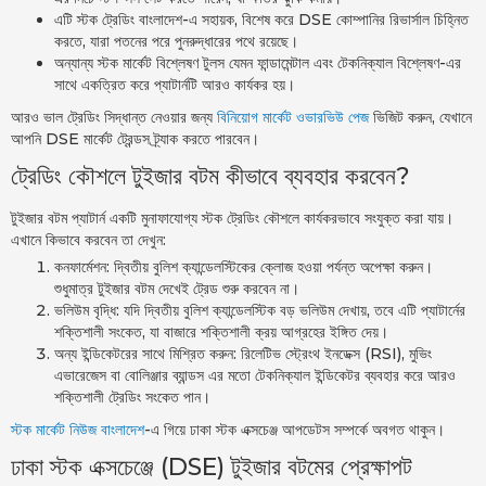
এটি স্টক ট্রেডিং বাংলাদেশ-এ সহায়ক, বিশেষ করে DSE কোম্পানির রিভার্সাল চিহ্নিত
করতে, যারা পতনের পরে পুনরুদ্ধারের পথে রয়েছে।
অন্যান্য স্টক মার্কেট বিশ্লেষণ টুলস যেমন ফান্ডামেন্টাল এবং টেকনিক্যাল বিশ্লেষণ-এর
সাথে একত্রিত করে প্যাটার্নটি আরও কার্যকর হয়।
আরও ভাল ট্রেডিং সিদ্ধান্ত নেওয়ার জন্য
বিনিয়োগ মার্কেট ওভারভিউ পেজ
ভিজিট করুন, যেখানে
আপনি DSE মার্কেট ট্রেন্ডস ট্র্যাক করতে পারবেন।
ট্রেডিং কৌশলে টুইজার বটম কীভাবে ব্যবহার করবেন?
টুইজার বটম প্যাটার্ন একটি মুনাফাযোগ্য স্টক ট্রেডিং কৌশলে কার্যকরভাবে সংযুক্ত করা যায়।
এখানে কিভাবে করবেন তা দেখুন:
কনফার্মেশন: দ্বিতীয় বুলিশ ক্যান্ডেলস্টিকের ক্লোজ হওয়া পর্যন্ত অপেক্ষা করুন।
শুধুমাত্র টুইজার বটম দেখেই ট্রেড শুরু করবেন না।
ভলিউম বৃদ্ধি: যদি দ্বিতীয় বুলিশ ক্যান্ডেলস্টিক বড় ভলিউম দেখায়, তবে এটি প্যাটার্নের
শক্তিশালী সংকেত, যা বাজারে শক্তিশালী ক্রয় আগ্রহের ইঙ্গিত দেয়।
অন্য ইন্ডিকেটরের সাথে মিশ্রিত করুন: রিলেটিভ স্ট্রেংথ ইনডেক্স (RSI), মুভিং
এভারেজেস বা বোলিঞ্জার ব্যান্ডস এর মতো টেকনিক্যাল ইন্ডিকেটর ব্যবহার করে আরও
শক্তিশালী ট্রেডিং সংকেত পান।
স্টক মার্কেট নিউজ বাংলাদেশ
-এ গিয়ে ঢাকা স্টক এক্সচেঞ্জ আপডেটস সম্পর্কে অবগত থাকুন।
ঢাকা স্টক এক্সচেঞ্জে (DSE) টুইজার বটমের প্রেক্ষাপট