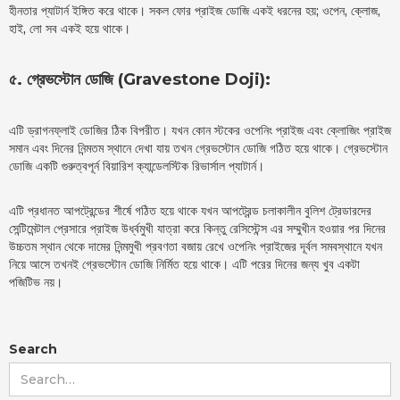
হীনতার প্যাটার্ন ইঙ্গিত করে থাকে। সকল ফোর প্রাইজ ডোজি একই ধরনের হয়; ওপেন, ক্লোজ,
হাই, লো সব একই হয়ে থাকে।
৫. গ্রেভস্টোন ডোজি (Gravestone Doji):
এটি ড্রাগনফ্লাই ডোজির ঠিক বিপরীত। যখন কোন স্টকের ওপেনিং প্রাইজ এবং ক্লোজিং প্রাইজ
সমান এবং দিনের নিন্মতম স্থানে দেখা যায় তখন গ্রেভস্টোন ডোজি গঠিত হয়ে থাকে। গ্রেভস্টোন
ডোজি একটি গুরুত্বপূর্ন বিয়ারিশ ক্যান্ডেলস্টিক রিভার্সাল প্যাটার্ন।
এটি প্রধানত আপট্রেন্ডের শীর্ষে গঠিত হয়ে থাকে যখন আপট্রেন্ড চলাকালীন বুলিশ ট্রেডারদের
সেন্টিমেন্টাল প্রেসারে প্রাইজ উর্ধ্বমুখী যাত্রা করে কিন্তু রেসিস্টেন্স এর সম্মুখীন হওয়ার পর দিনের
উচ্চতম স্থান থেকে দামের নিন্মমুখী প্রবণতা বজায় রেখে ওপেনিং প্রাইজের দূর্বল সমবস্থানে যখন
নিয়ে আসে তখনই গ্রেভস্টোন ডোজি নির্মিত হয়ে থাকে। এটি পরের দিনের জন্য খুব একটা
পজিটিভ নয়।
Search