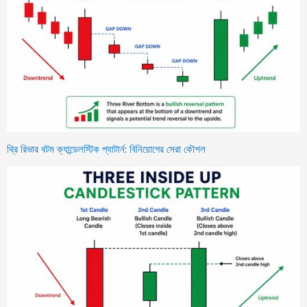
থ্রি রিভার বটম ক্যান্ডেলস্টিক প্যাটার্ন: বিনিয়োগের সেরা কৌশল