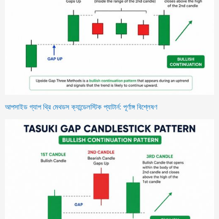
আপসাইড গ্যাপ থ্রি মেথডস ক্যান্ডেলস্টিক প্যাটার্ন: পূর্ণাঙ্গ বিশ্লেষণ