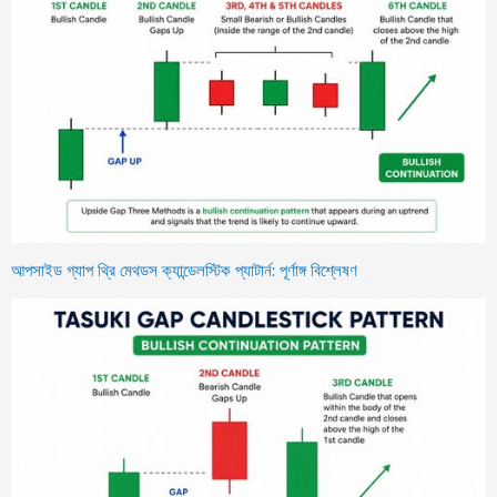
আপসাইড গ্যাপ থ্রি মেথডস ক্যান্ডেলস্টিক প্যাটার্ন: পূর্ণাঙ্গ বিশ্লেষণ