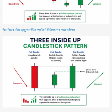
থ্রি রিভার বটম ক্যান্ডেলস্টিক প্যাটার্ন: বিনিয়োগের সেরা কৌশল